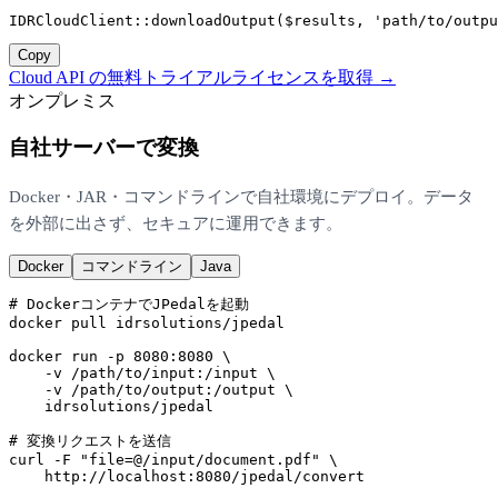
IDRCloudClient::
downloadOutput
(
$results
, 
'path/to/outpu
Copy
Cloud API の無料トライアルライセンスを取得 →
オンプレミス
自社サーバーで変換
Docker・JAR・コマンドラインで自社環境にデプロイ。データ
を外部に出さず、セキュアに運用できます。
Docker
コマンドライン
Java
# DockerコンテナでJPedalを起動
docker
 pull idrsolutions/jpedal

docker
 run -p 
8080
:
8080
 \

    -v /path/to/input:/input \

    -v /path/to/output:/output \

    idrsolutions/jpedal

# 変換リクエストを送信
curl
 -F 
"file=@/input/document.pdf"
 \

    http://localhost:
8080
/jpedal/convert