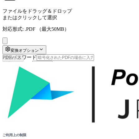
ファイルをドラッグ＆ドロップ
またはクリックして選択
対応形式:
.PDF
（最大50MB）
変換オプション
PDFパスワード
変換する
画像スケール
ご利用上の制限