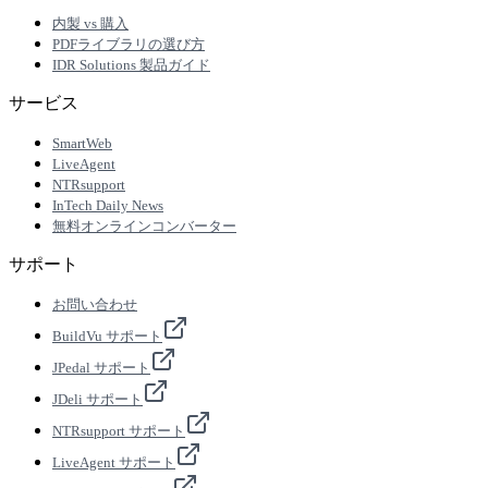
内製 vs 購入
PDFライブラリの選び方
IDR Solutions 製品ガイド
サービス
SmartWeb
LiveAgent
NTRsupport
InTech Daily News
無料オンラインコンバーター
サポート
お問い合わせ
BuildVu サポート
JPedal サポート
JDeli サポート
NTRsupport サポート
LiveAgent サポート