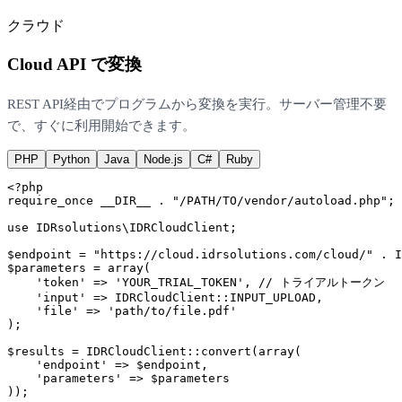
クラウド
Cloud API で変換
REST API経由でプログラムから変換を実行。サーバー管理不要
で、すぐに利用開始できます。
PHP
Python
Java
Node.js
C#
Ruby
<?php
require_once
__DIR__
 . 
"/PATH/TO/vendor/autoload.php"
;

use
 IDRsolutions\IDRCloudClient;

$endpoint
 = 
"https://cloud.idrsolutions.com/cloud/"
 . I
$parameters
 = 
array
(

'token'
 => 
'YOUR_TRIAL_TOKEN'
, 
// トライアルトークン
'input'
 => IDRCloudClient::
INPUT_UPLOAD
,

'file'
 => 
'path/to/file.pdf'
);

$results
 = IDRCloudClient::
convert
(
array
(

'endpoint'
 => 
$endpoint
,

'parameters'
 => 
$parameters
));
