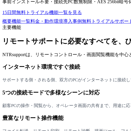
事前インストール不要・接続先PC数無制限・AES 256bit暗号
15日間無料トライアル
機能一覧を見る
概要
機能一覧
料金・動作環境
導入事例
無料トライアル
サポー
主要機能
リモートサポートに必要なすべてを、
NTRsupportは、リモートコントロール・画面閲覧機能を
インターネット環境ですぐ接続
サポートする側・される側、双方のPCがインターネットに接続
5つの接続モードで多様なシーンに対応
顧客PCの操作・閲覧から、オペレータ画面の共有まで、用途に
豊富なリモート操作機能
ファイル転送、リモート印刷、リモート診断、描画ツール、フル