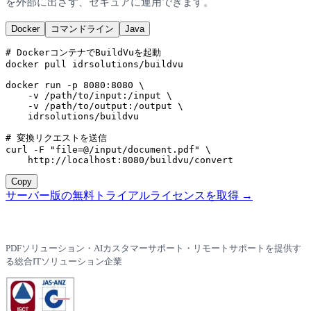
を外部に出さず、セキュアに運用できます。
Docker
コマンドライン
Java
# DockerコンテナでBuildVuを起動
docker
 pull idrsolutions/buildvu

docker
 run -p 
8080
:
8080
 \

    -v /path/to/input:/input \

    -v /path/to/output:/output \

    idrsolutions/buildvu

# 変換リクエストを送信
curl
 -F 
"file=@/input/document.pdf"
 \

    http://localhost:
8080
/buildvu/convert
Copy
サーバー版の無料トライアルライセンスを取得 →
PDFソリューション・AIカスタマーサポート・リモートサポートを提供す
る総合ITソリューション企業