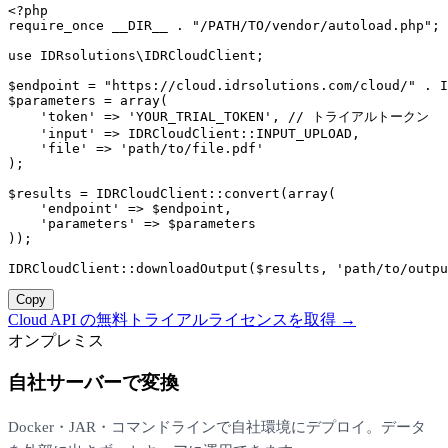
<?php
require_once
__DIR__
 . 
"/PATH/TO/vendor/autoload.php"
;

use
 IDRsolutions\IDRCloudClient;

$endpoint
 = 
"https://cloud.idrsolutions.com/cloud/"
 . I
$parameters
 = 
array
(

'token'
 => 
'YOUR_TRIAL_TOKEN'
, 
// トライアルトークン
'input'
 => IDRCloudClient::
INPUT_UPLOAD
,

'file'
 => 
'path/to/file.pdf'
);

$results
 = IDRCloudClient::
convert
(
array
(

'endpoint'
 => 
$endpoint
,

'parameters'
 => 
$parameters
));

IDRCloudClient::
downloadOutput
(
$results
, 
'path/to/outpu
Copy
Cloud API の無料トライアルライセンスを取得 →
オンプレミス
自社サーバーで変換
Docker・JAR・コマンドラインで自社環境にデプロイ。データ