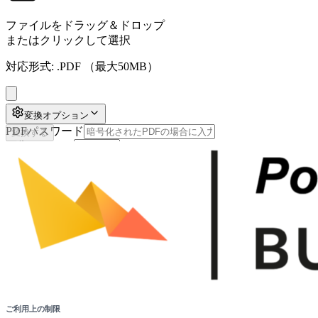
ファイルをドラッグ＆ドロップ
またはクリックして選択
対応形式:
.PDF
（最大50MB）
変換オプション
PDFパスワード
変換する
画像スケール
テキストモード
ビューモード
IDRViewer UI
画像をBase64で埋め込み
インラインSVG
ご利用上の制限